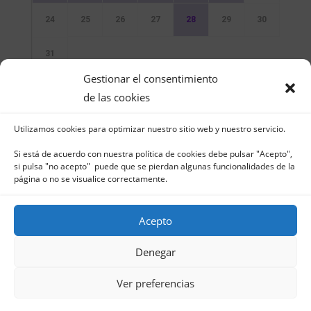
24
25
26
27
28
29
30
31
Gestionar el consentimiento
Sin Eventos
de las cookies
Utilizamos cookies para optimizar nuestro sitio web y nuestro servicio.
Si está de acuerdo con nuestra política de cookies debe pulsar "Acepto",
si pulsa "no acepto" puede que se pierdan algunas funcionalidades de la
página o no se visualice correctamente.
Club Naútico de Jávea - Muelle Norte s/n |
03730 Jávea – España | Tel. 965 791 025 | Fax.
Acepto
965 796 008 | info@cnjavea.net
Aviso Legal
-
Política de Privacidad
-
Política
Denegar
de Cookies
Ver preferencias