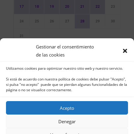
17
18
19
20
21
22
23
24
25
26
27
28
29
30
31
Gestionar el consentimiento
Sin Eventos
de las cookies
Utilizamos cookies para optimizar nuestro sitio web y nuestro servicio.
Si está de acuerdo con nuestra política de cookies debe pulsar "Acepto",
si pulsa "no acepto" puede que se pierdan algunas funcionalidades de la
página o no se visualice correctamente.
Club Naútico de Jávea - Muelle Norte s/n |
03730 Jávea – España | Tel. 965 791 025 | Fax.
Acepto
965 796 008 | info@cnjavea.net
Aviso Legal
-
Política de Privacidad
-
Política
Denegar
de Cookies