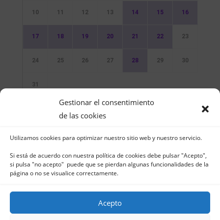
10
11
12
13
14
15
16
17
18
19
20
21
22
23
24
25
26
27
28
29
30
31
Gestionar el consentimiento
Sin Eventos
de las cookies
Utilizamos cookies para optimizar nuestro sitio web y nuestro servicio.
Si está de acuerdo con nuestra política de cookies debe pulsar "Acepto",
si pulsa "no acepto" puede que se pierdan algunas funcionalidades de la
página o no se visualice correctamente.
Club Naútico de Jávea - Muelle Norte s/n |
03730 Jávea – España | Tel. 965 791 025 | Fax.
Acepto
965 796 008 | info@cnjavea.net
Aviso Legal
-
Política de Privacidad
-
Política