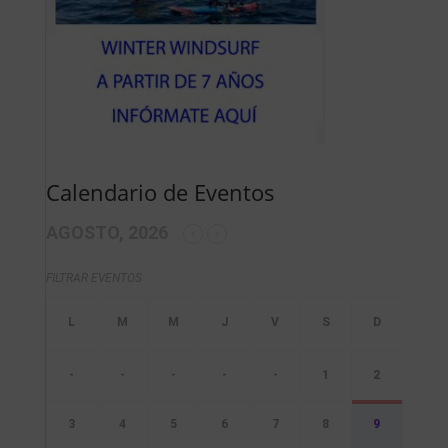
Calendario de Eventos
AGOSTO, 2026
FILTRAR EVENTOS
-
-
-
-
-
1
2
3
4
5
6
7
8
9