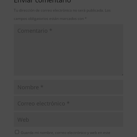
contenido nos hará experimentar nuevas
sensaciones, viajando tanto por tierra como por
Tu dirección de correo electrónico no será publicada.
Los
mar a lo largo de los tres continentes,
campos obligatorios están marcados con
*
trasportándonos a los más recónditos parajes
de nuestro planeta.
Son libros llenos de sorpresas y avispadas
ocurrencias que hará las delicias de todo lector
amante del mar.
Guarda mi nombre, correo electrónico y web en este