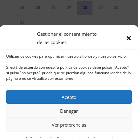
24
25
26
27
28
29
30
31
Gestionar el consentimiento
Sin Eventos
de las cookies
Utilizamos cookies para optimizar nuestro sitio web y nuestro servicio.
Si está de acuerdo con nuestra política de cookies debe pulsar "Acepto",
si pulsa "no acepto" puede que se pierdan algunas funcionalidades de la
página o no se visualice correctamente.
Club Naútico de Jávea - Muelle Norte s/n |
03730 Jávea – España | Tel. 965 791 025 | Fax.
Acepto
965 796 008 | info@cnjavea.net
Aviso Legal
-
Política de Privacidad
-
Política
Denegar
de Cookies
Ver preferencias