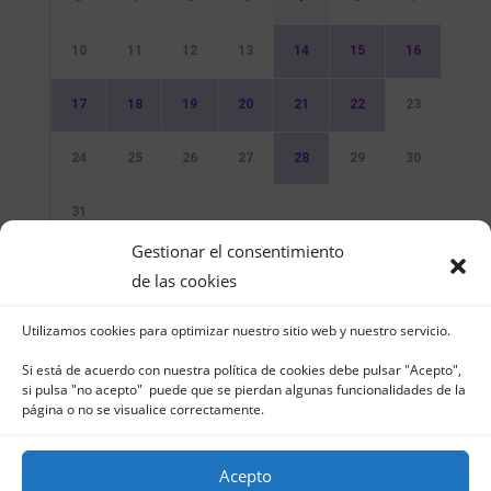
10
11
12
13
14
15
16
17
18
19
20
21
22
23
24
25
26
27
28
29
30
31
Gestionar el consentimiento
Sin Eventos
de las cookies
Utilizamos cookies para optimizar nuestro sitio web y nuestro servicio.
Si está de acuerdo con nuestra política de cookies debe pulsar "Acepto",
si pulsa "no acepto" puede que se pierdan algunas funcionalidades de la
página o no se visualice correctamente.
Club Naútico de Jávea - Muelle Norte s/n |
03730 Jávea – España | Tel. 965 791 025 | Fax.
Acepto
965 796 008 | info@cnjavea.net