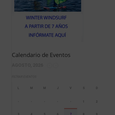
Calendario de Eventos
AGOSTO, 2026
FILTRAR EVENTOS
-
-
-
-
-
1
2
3
4
5
6
7
8
9