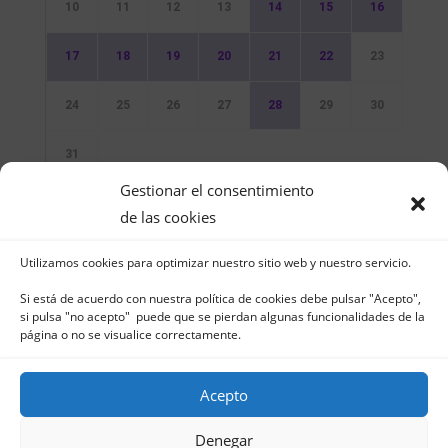
10
11
12
13
14
15
16
17
18
19
20
21
22
23
24
25
26
27
28
29
30
31
Gestionar el consentimiento
Sin Eventos
de las cookies
Utilizamos cookies para optimizar nuestro sitio web y nuestro servicio.
Si está de acuerdo con nuestra política de cookies debe pulsar "Acepto",
si pulsa "no acepto" puede que se pierdan algunas funcionalidades de la
página o no se visualice correctamente.
Club Naútico de Jávea - Muelle Norte s/n |
03730 Jávea – España | Tel. 965 791 025 | Fax.
Acepto
965 796 008 | info@cnjavea.net
Aviso Legal
-
Política de Privacidad
-
Política
Denegar