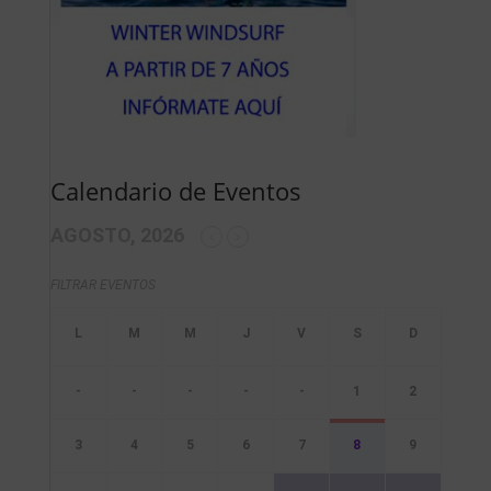
Calendario de Eventos
AGOSTO, 2026
FILTRAR EVENTOS
-
-
-
-
-
1
2
3
4
5
6
7
8
9