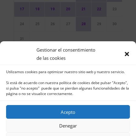
17
18
19
20
21
22
23
24
25
26
27
28
29
30
31
Gestionar el consentimiento
Sin Eventos
de las cookies
Utilizamos cookies para optimizar nuestro sitio web y nuestro servicio.
Si está de acuerdo con nuestra política de cookies debe pulsar "Acepto",
si pulsa "no acepto" puede que se pierdan algunas funcionalidades de la
página o no se visualice correctamente.
Club Naútico de Jávea - Muelle Norte s/n |
03730 Jávea – España | Tel. 965 791 025 | Fax.
Acepto
965 796 008 | info@cnjavea.net
Aviso Legal
-
Política de Privacidad
-
Política
Denegar
de Cookies