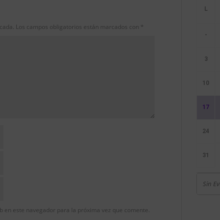
icada.
Los campos obligatorios están marcados con
*
-
3
10
17
24
31
Sin E
b en este navegador para la próxima vez que comente.