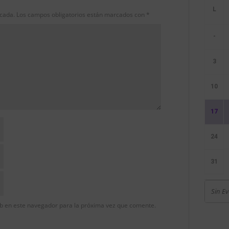
icada.
Los campos obligatorios están marcados con
*
-
3
10
17
24
31
Sin E
b en este navegador para la próxima vez que comente.