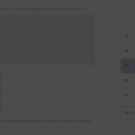
icada.
Los campos obligatorios están marcados con
*
-
3
10
17
24
31
Sin E
b en este navegador para la próxima vez que comente.