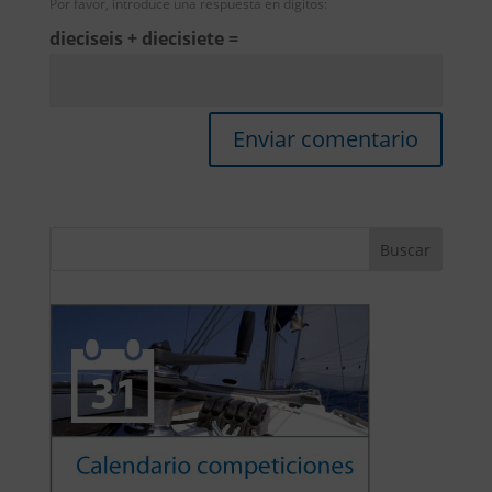
Por favor, introduce una respuesta en dígitos:
dieciseis + diecisiete =