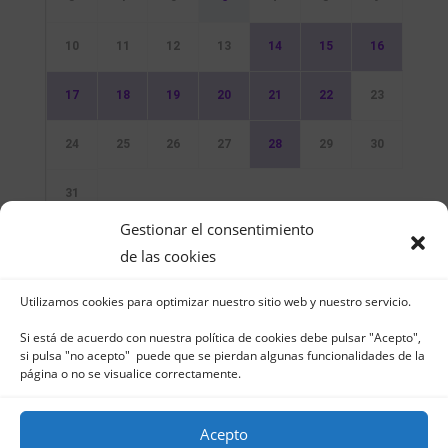
10
11
12
13
14
15
16
17
18
19
20
21
22
23
24
25
26
27
28
29
30
31
Gestionar el consentimiento
Sin Eventos
de las cookies
Utilizamos cookies para optimizar nuestro sitio web y nuestro servicio.
Si está de acuerdo con nuestra política de cookies debe pulsar "Acepto",
si pulsa "no acepto" puede que se pierdan algunas funcionalidades de la
página o no se visualice correctamente.
Club Naútico de Jávea - Muelle Norte s/n |
03730 Jávea – España | Tel. 965 791 025 | Fax.
Acepto
965 796 008 | info@cnjavea.net