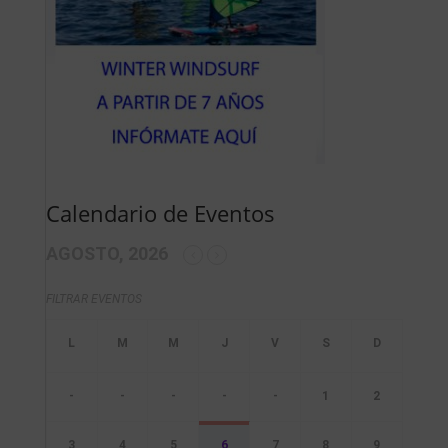
Calendario de Eventos
AGOSTO, 2026
FILTRAR EVENTOS
-
-
-
-
-
1
2
3
4
5
6
7
8
9