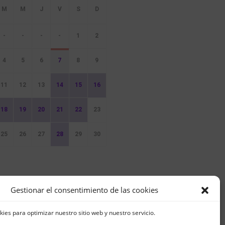
-
-
-
-
1
2
4
5
6
7
8
9
11
12
13
14
15
16
18
19
20
21
22
23
25
26
27
28
29
30
ventos
Gestionar el consentimiento de las cookies
kies para optimizar nuestro sitio web y nuestro servicio.