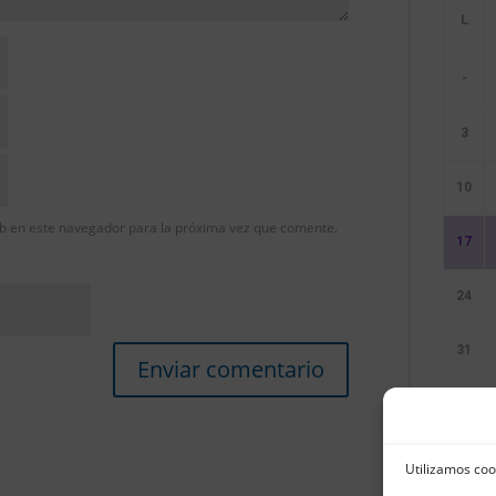
-
3
10
b en este navegador para la próxima vez que comente.
17
24
31
Sin E
Utilizamos coo