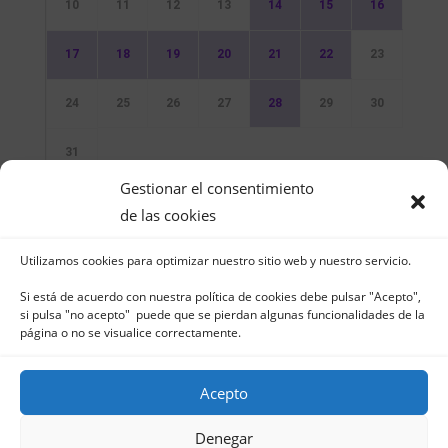
10
11
12
13
14
15
16
17
18
19
20
21
22
23
24
25
26
27
28
29
30
31
Gestionar el consentimiento
Sin Eventos
de las cookies
Utilizamos cookies para optimizar nuestro sitio web y nuestro servicio.
Si está de acuerdo con nuestra política de cookies debe pulsar "Acepto",
si pulsa "no acepto" puede que se pierdan algunas funcionalidades de la
página o no se visualice correctamente.
Club Naútico de Jávea - Muelle Norte s/n |
03730 Jávea – España | Tel. 965 791 025 | Fax.
Acepto
965 796 008 | info@cnjavea.net
Aviso Legal
-
Política de Privacidad
-
Política
Denegar