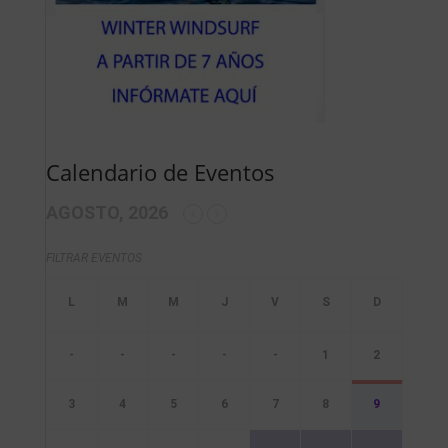
Calendario de Eventos
AGOSTO, 2026
FILTRAR EVENTOS
-
-
-
-
-
1
2
3
4
5
6
7
8
9