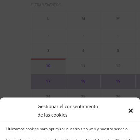
FILTRAR EVENTOS
-
-
-
3
4
5
10
11
12
17
18
19
24
25
26
Gestionar el consentimiento
31
de las cookies
Utilizamos cookies para optimizar nuestro sitio web y nuestro servicio.
Sin Eventos