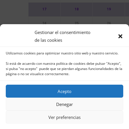
17
18
19
24
25
26
Gestionar el consentimiento
31
de las cookies
Utilizamos cookies para optimizar nuestro sitio web y nuestro servicio.
Sin Eventos
Si está de acuerdo con nuestra política de cookies debe pulsar "Acepto",
si pulsa "no acepto" puede que se pierdan algunas funcionalidades de la
página o no se visualice correctamente.
Acepto
Club Naútico de Jávea - Muelle Norte s/n | 03
in
Denegar
Aviso Legal
-
Política 
Ver preferencias