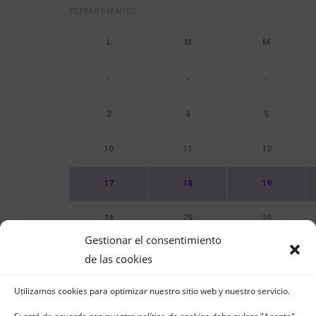
FILTRAR EVENTOS
-
-
-
3
4
5
10
11
12
17
18
19
24
25
26
Gestionar el consentimiento
31
de las cookies
Utilizamos cookies para optimizar nuestro sitio web y nuestro servicio.
Sin Eventos