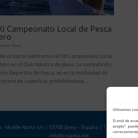
XXI Campeonato Local de Pesca
ero
oticias
,
Pesca
 de octubre celebramos el XXI Campeonato Local
ero en el Club Náutico de Jávea. La competición,
ción Deportiva de Pesca, es en la modalidad de
rycane de superficie, prohibiéndose...
Utilizamos coo
Si está de acu
acepto" puede 
 - Muelle Norte s/n | 03730 Jávea – España | Tel. 965 791 02
correctamente
info@cnjavea.net