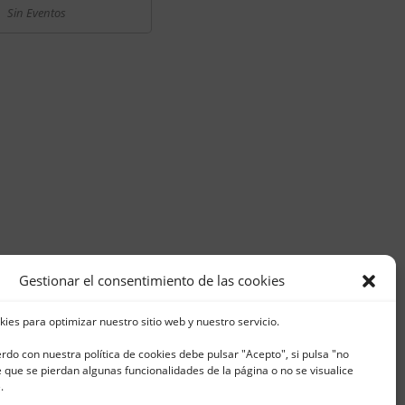
Sin Eventos
Gestionar el consentimiento de las cookies
kies para optimizar nuestro sitio web y nuestro servicio.
erdo con nuestra política de cookies debe pulsar "Acepto", si pulsa "no
que se pierdan algunas funcionalidades de la página o no se visualice
5 | Fax. 965 796 008 |
.