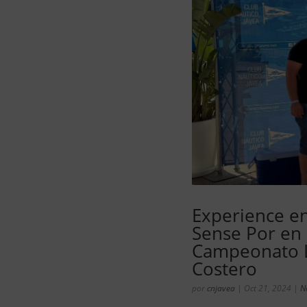
Experience e
Sense Por en 
Campeonato L
Costero
por
cnjavea
|
Oct 21, 2024
|
N