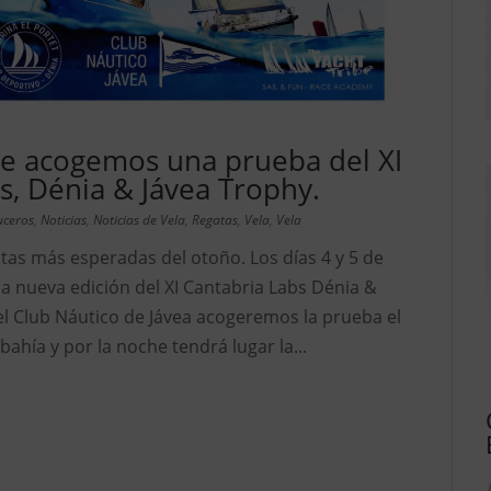
re acogemos una prueba del XI
s, Dénia & Jávea Trophy.
uceros
,
Noticias
,
Noticias de Vela
,
Regatas
,
Vela
,
Vela
tas más esperadas del otoño. Los días 4 y 5 de
na nueva edición del XI Cantabria Labs Dénia &
el Club Náutico de Jávea acogeremos la prueba el
ahía y por la noche tendrá lugar la...