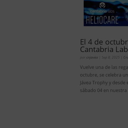
El 4 de octub
Cantabria Lab
por
cnjavea
|
Sep 8, 2025
|
Cr
Vuelve una de las rega
octubre, se celebra u
Jávea Trophy y desde 
sábado 04 en nuestra b