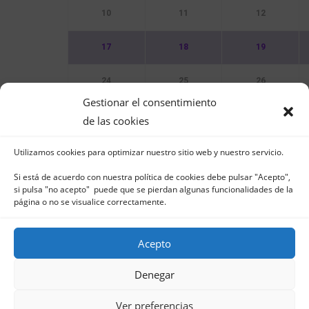
10
11
12
17
18
19
24
25
26
Gestionar el consentimiento
31
de las cookies
Utilizamos cookies para optimizar nuestro sitio web y nuestro servicio.
Sin Eventos
Si está de acuerdo con nuestra política de cookies debe pulsar "Acepto",
si pulsa "no acepto" puede que se pierdan algunas funcionalidades de la
página o no se visualice correctamente.
Acepto
Club Naútico de Jávea - Muelle Norte s/n | 03
in
Denegar
Aviso Legal
-
Política 
Ver preferencias