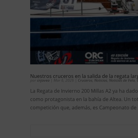
Nuestros cruceros en la salida de la regata lar
por
cnjavea
|
Mar 6, 2026
|
Cruceros
,
Noticias
,
Noticias de Vela
,
La Regata de Invierno 200 Millas A2 ya ha dado
como protagonista en la bahía de Altea. Un to
competición que, además, es Campeonato de Eu