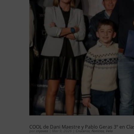
COOL de Dani Maestre y Pablo Geras 3º en Clase
por
cnjavea
|
Mar 9, 2026
|
Cruceros
,
Noticias
,
Vela