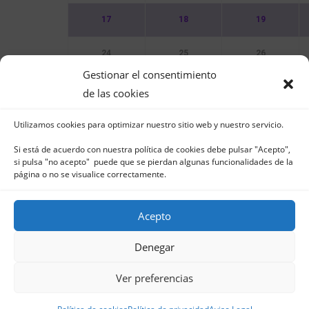
17
18
19
24
25
26
Gestionar el consentimiento
31
de las cookies
Utilizamos cookies para optimizar nuestro sitio web y nuestro servicio.
Sin Eventos
Si está de acuerdo con nuestra política de cookies debe pulsar "Acepto",
si pulsa "no acepto" puede que se pierdan algunas funcionalidades de la
página o no se visualice correctamente.
Acepto
Club Naútico de Jávea - Muelle Norte s/n | 03
in
Denegar
Aviso Legal
-
Política 
Ver preferencias