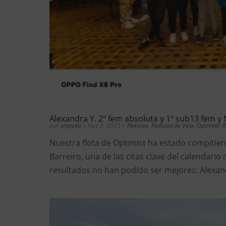
Alexandra Y. 2º fem absoluta y 1º sub13 fem y 
por
cnjavea
|
Nov 3, 2025
|
Noticias
,
Noticias de Vela
,
Optimist
,
R
Nuestra flota de Optimist ha estado compitien
Barreiro, una de las citas clave del calendario 
resultados no han podido ser mejores: Alexand