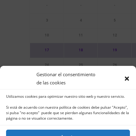
-
-
-
3
4
5
10
11
12
17
18
19
24
25
26
Gestionar el consentimiento
31
de las cookies
Utilizamos cookies para optimizar nuestro sitio web y nuestro servicio.
Sin Eventos
Si está de acuerdo con nuestra política de cookies debe pulsar "Acepto",
si pulsa "no acepto" puede que se pierdan algunas funcionalidades de la
página o no se visualice correctamente.