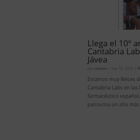
Llega el 10º a
Cantabria Lab
Jávea
por
cnjavea
|
Sep 16, 2024
|
N
Estamos muy felices de
Cantabria Labs en las 
farmacéutico español,
patrocina un año más l