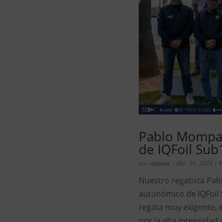
Pablo Mompa
de IQFoil Sub
por
cnjavea
|
Mar 30, 2026
|
N
Nuestro regatista Pa
autonómico de IQFoil 
regata muy exigente, 
por la alta intensidad 