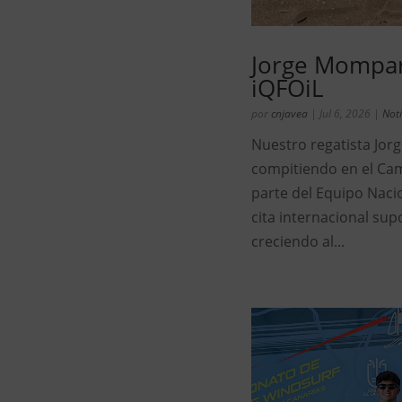
Jorge Momparl
iQFOiL
por
cnjavea
|
Jul 6, 2026
|
Noti
Nuestro regatista Jor
compitiendo en el Ca
parte del Equipo Nacio
cita internacional su
creciendo al...