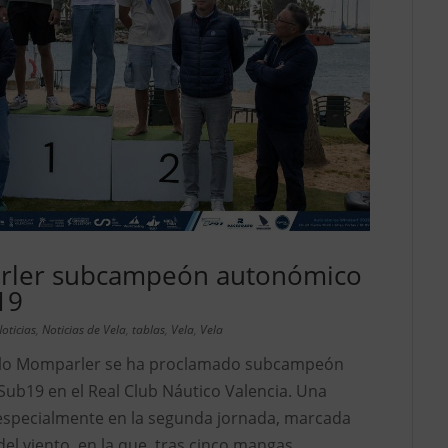
rler subcampeón autonómico
19
oticias
,
Noticias de Vela
,
tablas
,
Vela
,
Vela
blo Momparler se ha proclamado subcampeón
Sub19 en el Real Club Náutico Valencia. Una
especialmente en la segunda jornada, marcada
del viento, en la que, tras cinco mangas...