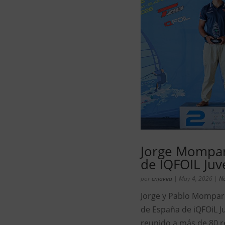
Jorge Mompar
de IQFOIL Juv
por
cnjavea
|
May 4, 2026
|
No
Jorge y Pablo Mompar
de España de iQFOiL Ju
reunido a más de 80 r