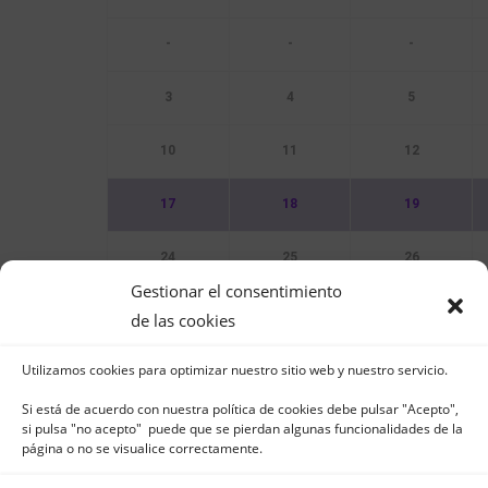
-
-
-
3
4
5
10
11
12
17
18
19
24
25
26
Gestionar el consentimiento
31
de las cookies
Utilizamos cookies para optimizar nuestro sitio web y nuestro servicio.
Sin Eventos
Si está de acuerdo con nuestra política de cookies debe pulsar "Acepto",
si pulsa "no acepto" puede que se pierdan algunas funcionalidades de la
página o no se visualice correctamente.