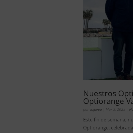
Nuestros Opti
Optiorange Va
por
cnjavea
|
Mar 3, 2025
|
No
Este fin de semana, nu
Optiorange, celebrada