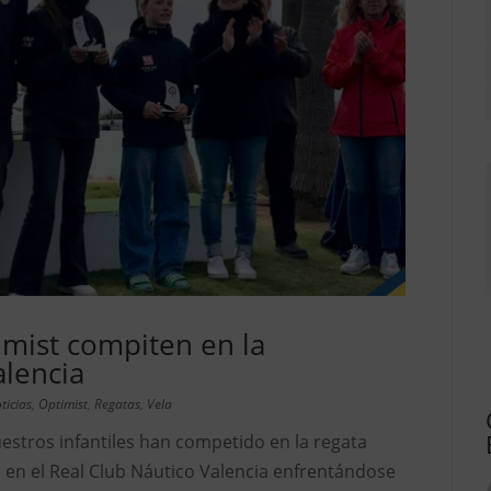
mist compiten en la
lencia
ticias
,
Optimist
,
Regatas
,
Vela
estros infantiles han competido en la regata
 en el Real Club Náutico Valencia enfrentándose