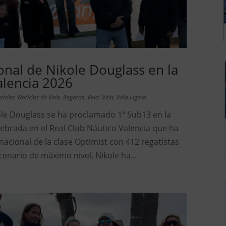
onal de Nikole Douglass en la
alencia 2026
ticias
,
Noticias de Vela
,
Regatas
,
Vela
,
Vela
,
Vela Ligera
ole Douglass se ha proclamado 1ª Sub13 en la
lebrada en el Real Club Náutico Valencia que ha
rnacional de la clase Optimist con 412 regatistas
cenario de máximo nivel, Nikole ha...