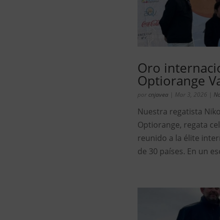
Oro internaci
Optiorange V
por
cnjavea
|
Mar 3, 2026
|
No
Nuestra regatista Nik
Optiorange, regata ce
reunido a la élite inte
de 30 países. En un es