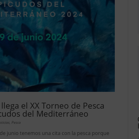
 llega el XX Torneo de Pesca
icudos del Mediterráneo
ticias
,
Pesca
de junio tenemos una cita con la pesca porque