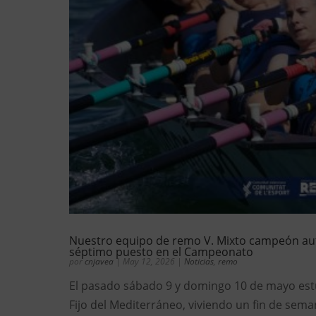
Nuestro equipo de remo V. Mixto campeón aut
séptimo puesto en el Campeonato
por
cnjavea
|
May 12, 2026
|
Noticias
,
remo
El pasado sábado 9 y domingo 10 de mayo es
Fijo del Mediterráneo, viviendo un fin de sema