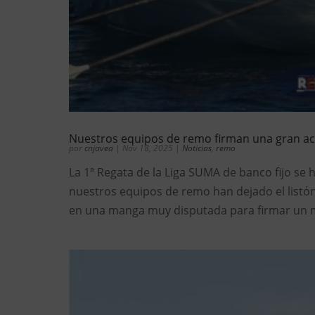
Nuestros equipos de remo firman una gran act
por
cnjavea
|
Nov 18, 2025
|
Noticias
,
remo
La 1ª Regata de la Liga SUMA de banco fijo se 
nuestros equipos de remo han dejado el listó
en una manga muy disputada para firmar un me