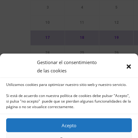
3
4
5
10
11
12
17
18
19
24
25
26
Gestionar el consentimiento
31
de las cookies
Utilizamos cookies para optimizar nuestro sitio web y nuestro servicio.
Sin Eventos
Si está de acuerdo con nuestra política de cookies debe pulsar "Acepto",
si pulsa "no acepto" puede que se pierdan algunas funcionalidades de la
página o no se visualice correctamente.
Acepto
Club Naútico de Jávea - Muelle Norte s/n | 03
in