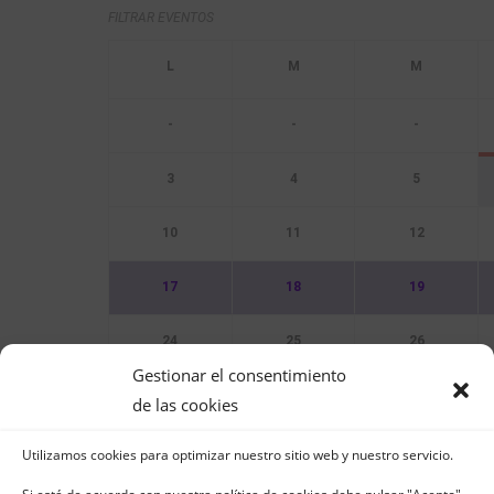
FILTRAR EVENTOS
-
-
-
3
4
5
10
11
12
17
18
19
24
25
26
Gestionar el consentimiento
31
de las cookies
Utilizamos cookies para optimizar nuestro sitio web y nuestro servicio.
Sin Eventos