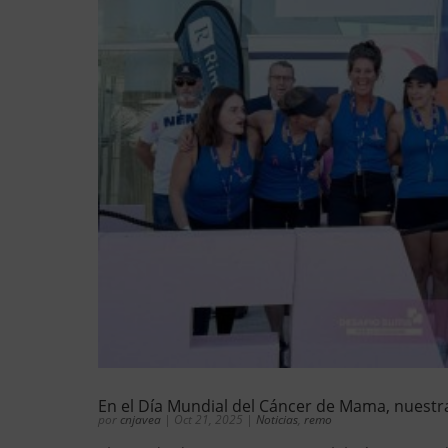
En el Día Mundial del Cáncer de Mama, nuestr
por
cnjavea
|
Oct 21, 2025
|
Noticias
,
remo