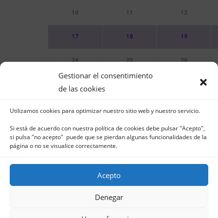
10
11
12
17
18
19
24
25
26
Gestionar el consentimiento
31
de las cookies
Utilizamos cookies para optimizar nuestro sitio web y nuestro servicio.
Sin Eventos
Si está de acuerdo con nuestra política de cookies debe pulsar "Acepto",
si pulsa "no acepto" puede que se pierdan algunas funcionalidades de la
página o no se visualice correctamente.
Acepto
Club Naútico de Jávea - Muelle Norte s/n | 03
in
Denegar
Aviso Legal
-
Política 