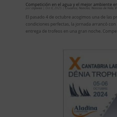
Competición en el agua y el mejor ambiente en
por
cnjavea
|
Oct 8, 2025
|
Cruceros
,
Noticias
,
Noticias de Vela
,
V
El pasado 4 de octubre acogimos una de las pr
condiciones perfectas, la jornada arrancó con
entrega de trofeos en una gran noche. Competi