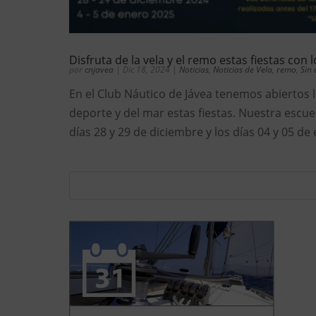
Disfruta de la vela y el remo estas fiestas con
por
cnjavea
|
Dic 18, 2024
|
Noticias
,
Noticias de Vela
,
remo
,
Sin 
En el Club Náutico de Jávea tenemos abiertos 
deporte y del mar estas fiestas. Nuestra escu
días 28 y 29 de diciembre y los días 04 y 05 de 