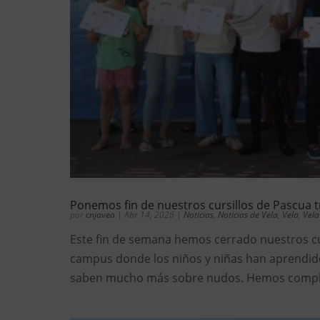
Ponemos fin de nuestros cursillos de Pascua 
por
cnjavea
|
Abr 14, 2026
|
Noticias
,
Noticias de Vela
,
Vela
,
Vela
Este fin de semana hemos cerrado nuestros c
campus donde los niños y niñas han aprendido 
saben mucho más sobre nudos. Hemos comple