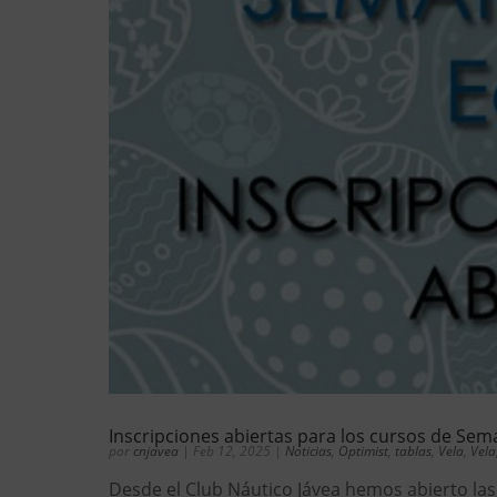
Inscripciones abiertas para los cursos de Se
por
cnjavea
|
Feb 12, 2025
|
Noticias
,
Optimist
,
tablas
,
Vela
,
Vela
Desde el Club Náutico Jávea hemos abierto las