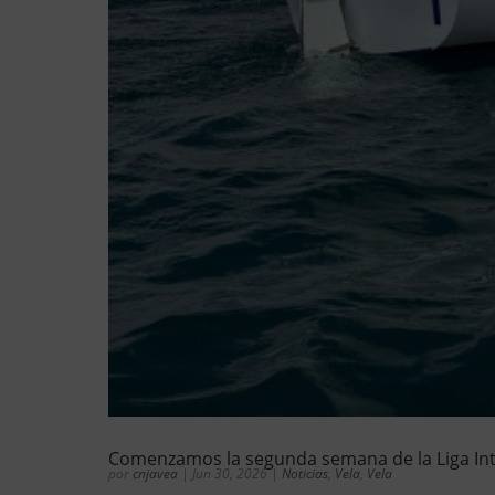
Comenzamos la segunda semana de la Liga Int
por
cnjavea
|
Jun 30, 2026
|
Noticias
,
Vela
,
Vela