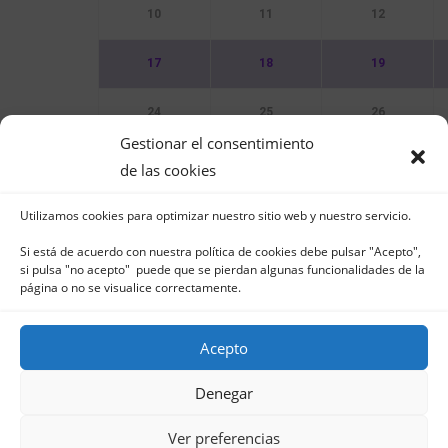
10
11
12
17
18
19
24
25
26
Gestionar el consentimiento
31
de las cookies
Utilizamos cookies para optimizar nuestro sitio web y nuestro servicio.
Sin Eventos
Si está de acuerdo con nuestra política de cookies debe pulsar "Acepto",
si pulsa "no acepto" puede que se pierdan algunas funcionalidades de la
página o no se visualice correctamente.
Acepto
Club Naútico de Jávea - Muelle Norte s/n | 03
in
Denegar
Aviso Legal
-
Política 
Ver preferencias