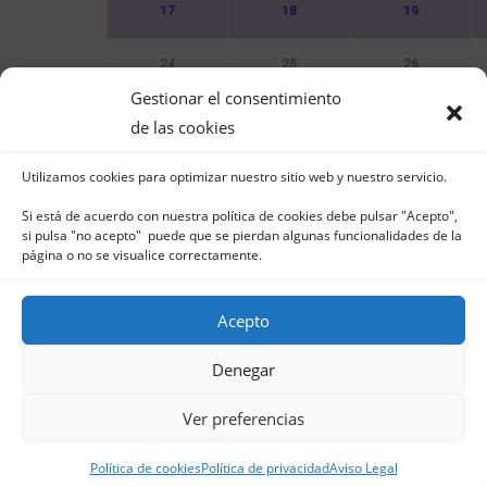
17
18
19
24
25
26
Gestionar el consentimiento
31
de las cookies
Utilizamos cookies para optimizar nuestro sitio web y nuestro servicio.
Sin Eventos
Si está de acuerdo con nuestra política de cookies debe pulsar "Acepto",
si pulsa "no acepto" puede que se pierdan algunas funcionalidades de la
página o no se visualice correctamente.
Acepto
Club Naútico de Jávea - Muelle Norte s/n | 03
in
Denegar
Aviso Legal
-
Política 
Ver preferencias
Política de cookies
Política de privacidad
Aviso Legal