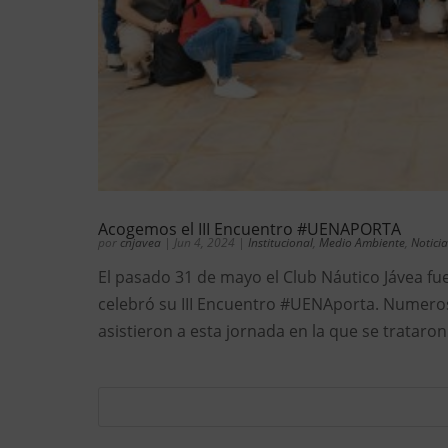
Acogemos el III Encuentro #UENAPORTA
por
cnjavea
|
Jun 4, 2024
|
Institucional
,
Medio Ambiente
,
Noticia
El pasado 31 de mayo el Club Náutico Jávea fu
celebró su III Encuentro #UENAporta. Numero
asistieron a esta jornada en la que se trataro