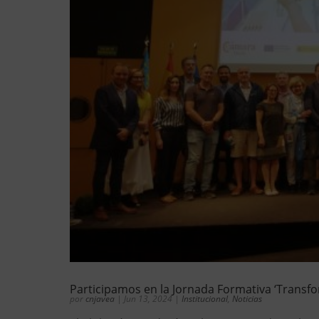
Participamos en la Jornada Formativa ‘Transfor
por
cnjavea
|
Jun 13, 2024
|
Institucional
,
Noticias